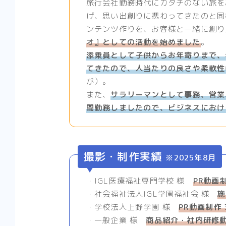
旅行会社勤務時代にカタチのない旅を
げ、思い出創りに携わってきたのと同
ンテンツ作りを、お客様と一緒に創り
オ』としての活動を始めました
。
添乗員として子供からお年寄りまで、
てきたので、人当たりの良さや柔軟性
が）。
また、
サラリーマンとして事務、営業
間勤務しましたので、ビジネスにおけ
撮影・制作実績
※2025年8月
・IGL医療福祉専門学校 様
PR動画制
・社会福祉法人IGL学園福祉会 様
施
・学校法人上野学園 様
PR動画制作 
・一般企業 様
商品紹介・社内研修動