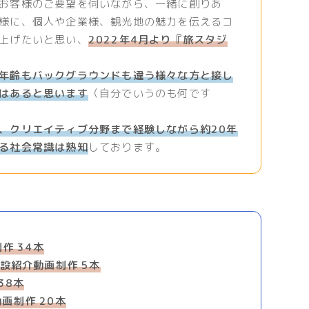
お客様のご要望を伺いながら、一緒に創りあ
様に、個人や企業様、観光地の魅力を伝えるコ
上げたいと思い、
2022年4月より『旅スタジ
年齢もバックグラウンドも違う様々な方と接し
はあると思います
（自分でいうのも何です
、クリエイティブ分野まで経験しながら約20年
る社会常識は熟知
しております。
作 34本
設紹介動画制作 5本
38本
画制作 20本