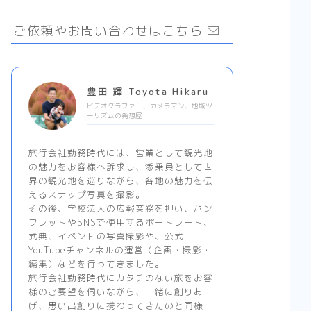
ご依頼やお問い合わせはこちら
豊田 輝 Toyota Hikaru
ビデオグラファー、カメラマン、地域ツ
ーリズムの発想屋
旅行会社勤務時代には、営業として観光地
の魅力をお客様へ訴求し、添乗員として世
界の観光地を巡りながら、各地の魅力を伝
えるスナップ写真を撮影。
その後、学校法人の広報業務を担い、パン
フレットやSNSで使用するポートレート、
式典、イベントの写真撮影や、公式
YouTubeチャンネルの運営（企画・撮影・
編集）などを行ってきました。
旅行会社勤務時代にカタチのない旅をお客
様のご要望を伺いながら、一緒に創りあ
げ、思い出創りに携わってきたのと同様