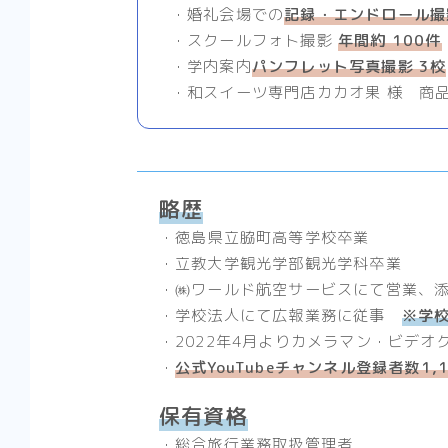
・婚礼会場での
記録・エンドロール撮影
・スクールフォト撮影
年間約 100件
・学内案内
パンフレット写真撮影 3校
・和スイーツ専門店カカオ果 様 商品
略歴
・徳島県立脇町高等学校卒業
・立教大学観光学部観光学科卒業
・㈱ワールド航空サービスにて営業
・学校法人にて広報業務に従事
※学校
・2022年4月よりカメラマン・ビデ
・
公式YouTubeチャンネル登録者数1
保有資格
・総合旅行業務取扱管理者