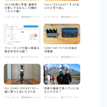
2026年度に写真･動画を
Sony FE55mmF1.8 ZA古
仕事にするならこの機材
いけど写り良し
（カメラ篇）
2026.04.20
撮影機材レビュー
2026.04.09
撮影機材レビュー
フリーランスや個人事業は
SONY NP-FZ100お勧め
確定申告が心配？
充電器
2026.03.13
脱サラフリーラン
2026.03.09
撮影機材レビュー
ス日記
DJI OSMO POCKET3と一
写真や動画で食べていける
緒に買うと良いもの3点
もんですか？
2026.03.04
撮影機材レビュー
2026.03.01
脱サラフリーラン
ス日記