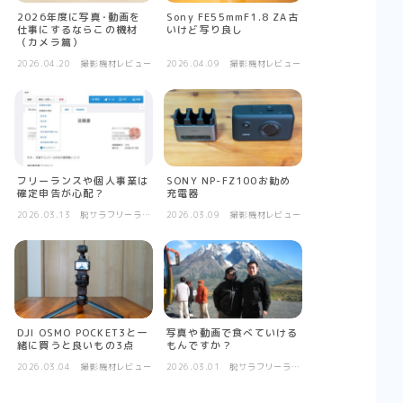
2026年度に写真･動画を
Sony FE55mmF1.8 ZA古
仕事にするならこの機材
いけど写り良し
（カメラ篇）
2026.04.20
撮影機材レビュー
2026.04.09
撮影機材レビュー
フリーランスや個人事業は
SONY NP-FZ100お勧め
確定申告が心配？
充電器
2026.03.13
脱サラフリーラン
2026.03.09
撮影機材レビュー
ス日記
DJI OSMO POCKET3と一
写真や動画で食べていける
緒に買うと良いもの3点
もんですか？
2026.03.04
撮影機材レビュー
2026.03.01
脱サラフリーラン
ス日記