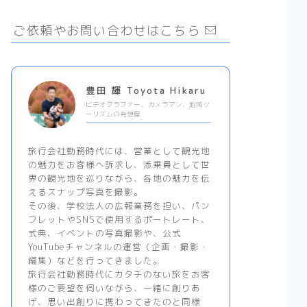
ご依頼やお問い合わせはこちら
豊田 輝 Toyota Hikaru
ビデオグラファー、カメラマン、地域ツ
ーリズムの発想屋
旅行会社勤務時代には、営業として観光地
の魅力をお客様へ訴求し、添乗員として世
界の観光地を巡りながら、各地の魅力を伝
えるスナップ写真を撮影。
その後、学校法人の広報業務を担い、パン
フレットやSNSで使用するポートレート、
式典、イベントの写真撮影や、公式
YouTubeチャンネルの運営（企画・撮影・
編集）などを行ってきました。
旅行会社勤務時代にカタチのない旅をお客
様のご要望を伺いながら、一緒に創りあ
げ、思い出創りに携わってきたのと同様