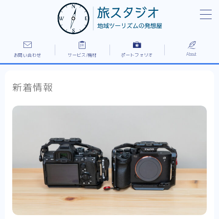
MENU
1レイアウト全体フロントページ
PR/施設紹介/ドキュメンタリーなど作例
About
お問い合わせ
サービス/機材
ポートフォリオ
”出張”家族撮影プラン
お問い合わせ
新着情報
ご依頼の流れ/所有機材
プライバシーポリシー
ポートフォリオ
免責事項
利用規約／特定商取引法に基づく表記
料金/サービスの流れ
新着情報
旅スタジオについて
旅スタジオの強み
有料記事の決済完了ページ