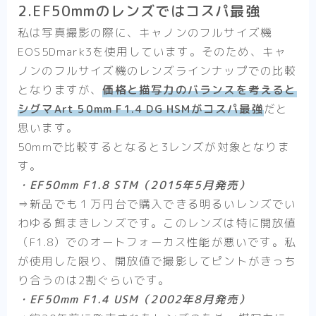
2.EF50mmのレンズではコスパ最強
私は写真撮影の際に、キャノンのフルサイズ機
EOS5Dmark3を使用しています。そのため、キャ
ノンのフルサイズ機のレンズラインナップでの比較
となりますが、
価格と描写力のバランスを考えると
シグマArt 50mm F1.4 DG HSMがコスパ最強
だと
思います。
50mmで比較するとなると3レンズが対象となりま
す。
・EF50mm F1.8 STM（2015年5月発売）
⇒新品でも１万円台で購入できる明るいレンズでい
わゆる餌まきレンズです。このレンズは特に開放値
（F1.8）でのオートフォーカス性能が悪いです。私
が使用した限り、開放値で撮影してピントがきっち
り合うのは2割ぐらいです。
・EF50mm F1.4 USM（2002年8月発売）