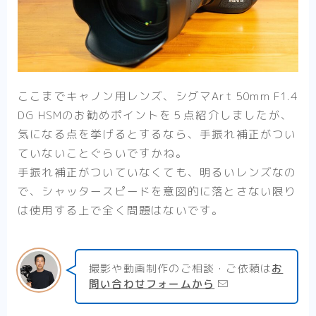
ここまでキャノン用レンズ、シグマArt 50mm F1.4
DG HSMのお勧めポイントを５点紹介しましたが、
気になる点を挙げるとするなら、手振れ補正がつい
ていないことぐらいですかね。
手振れ補正がついていなくても、明るいレンズなの
で、シャッタースピードを意図的に落とさない限り
は使用する上で全く問題はないです。
撮影や動画制作のご相談・ご依頼は
お
問い合わせフォームから