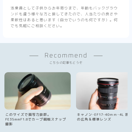
添乗員として子供からお年寄りまで、年齢もバックグラウ
ンドも違う様々な方と接してきたので、人当たりの良さや
柔軟性はあると思います（自分でいうのも何ですが）。何
でも気軽にご相談ください。
Recommend
こちらの記事もどうぞ
このサイズで描写力抜群。
キャノン･EF17-40ｍｍ･4L 旅
FE35mmF1.8でカープ観戦スナップ
の広角＆標準レンズ
撮影