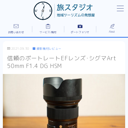
MENU
1レイアウト全体フロントページ
PR/施設紹介/ドキュメンタリーなど作例
About
お問い合わせ
サービス/機材
ポートフォリオ
”出張”家族撮影プラン
お問い合わせ
2021.09.30
撮影機材レビュー
ご依頼の流れ/所有機材
信頼のポートレートEFレンズ･シグマArt
プライバシーポリシー
50mm F1.4 DG HSM
ポートフォリオ
免責事項
利用規約／特定商取引法に基づく表記
料金/サービスの流れ
新着情報
旅スタジオについて
旅スタジオの強み
有料記事の決済完了ページ