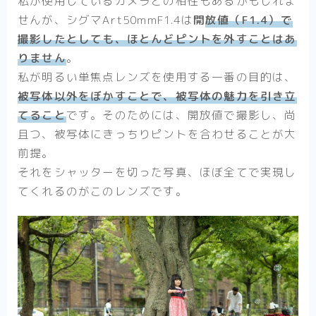
私が使用しているカメラとの相性もあるかもしれま
せんが、シグマArt50mmF1.4は
開
放値（F1.4）で
撮影したとしても、ほとんどピントを外すことはあ
りません
。
私が明るい単焦点レンズを使用する一番の目的は、
被写体以外をぼかすことで、被写体の魅力を引き立
てること
です。そのためには、開放値で撮影し、尚
且つ、被写体にきっちりピントを合わせることが大
前提。
それをシャッターを切った写真、ほぼ全てで実現し
てくれるのがこのレンズです。