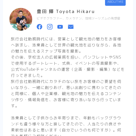
ABOUT ME
豊田 輝 Toyota Hikaru
ビデオグラファー、カメラマン、地域ツーリズムの発想屋
旅行会社勤務時代には、営業として観光地の魅力をお客様
へ訴求し、添乗員として世界の観光地を巡りながら、各地
の魅力を伝えるスナップ写真を撮影。
その後、学校法人の広報業務を担い、パンフレットやSNS
で使用するポートレート、式典、イベントの写真撮影や、
公式YouTubeチャンネルの運営（企画・撮影・編集）などを
行ってきました。
旅行会社勤務時代にカタチのない旅をお客様のご要望を伺
いながら、一緒に創りあげ、思い出創りに携わってきたの
と同様に、個人や企業様、観光地の魅力を伝えるコンテン
ツ作り・情報発信を、お客様に寄り添いながら行っていま
す。
添乗員として子供からお年寄りまで、年齢もバックグラウ
ンドも違う様々な方と接してきたので、人当たりの良さや
柔軟性はあると思います（自分でいうのも何ですが）。何