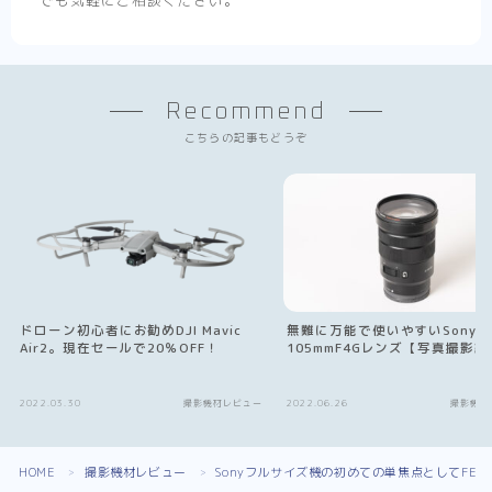
でも気軽にご相談ください。
Recommend
こちらの記事もどうぞ
ドローン初心者にお勧めDJI Mavic
無難に万能で使いやすいSony E1
Air2。現在セールで20％OFF！
105mmF4Gレンズ【写真撮影編
2022.03.30
撮影機材レビュー
2022.06.26
撮影機材
Follow Me
HOME
撮影機材レビュー
Sonyフルサイズ機の初めての単焦点としてFE35
＞
＞