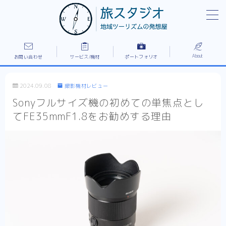
MENU
1レイアウト全体フロントページ
PR/施設紹介/ドキュメンタリーなど作例
About
お問い合わせ
サービス/機材
ポートフォリオ
”出張”家族撮影プラン
お問い合わせ
2024.09.08
撮影機材レビュー
ご依頼の流れ/所有機材
Sonyフルサイズ機の初めての単焦点とし
プライバシーポリシー
てFE35mmF1.8をお勧めする理由
ポートフォリオ
免責事項
利用規約／特定商取引法に基づく表記
料金/サービスの流れ
新着情報
旅スタジオについて
旅スタジオの強み
有料記事の決済完了ページ