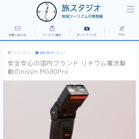
MENU
1レイアウト全体フロントページ
PR/施設紹介/ドキュメンタリーなど作例
About
お問い合わせ
サービス/機材
ポートフォリオ
”出張”家族撮影プラン
お問い合わせ
2021.09.01
撮影機材レビュー
ご依頼の流れ/所有機材
安全安心の国内ブランド リチウム電池駆
プライバシーポリシー
動のnissin MG80Pro
ポートフォリオ
免責事項
利用規約／特定商取引法に基づく表記
料金/サービスの流れ
新着情報
旅スタジオについて
旅スタジオの強み
有料記事の決済完了ページ